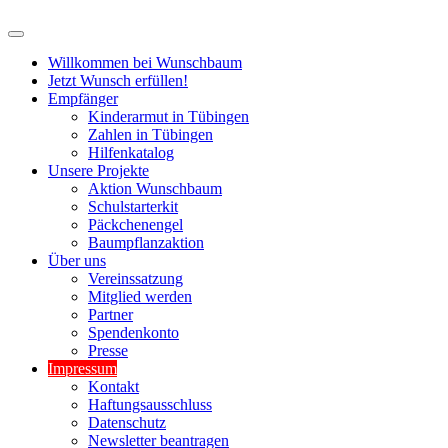
Willkommen bei Wunschbaum
Jetzt Wunsch erfüllen!
Empfänger
Kinderarmut in Tübingen
Zahlen in Tübingen
Hilfenkatalog
Unsere Projekte
Aktion Wunschbaum
Schulstarterkit
Päckchenengel
Baumpflanzaktion
Über uns
Vereinssatzung
Mitglied werden
Partner
Spendenkonto
Presse
Impressum
Kontakt
Haftungsausschluss
Datenschutz
Newsletter beantragen