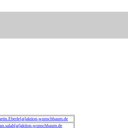
rtin.Eberle[at]aktion-wunschbaum.de
yan.salah[at]aktion-wunschbaum.de